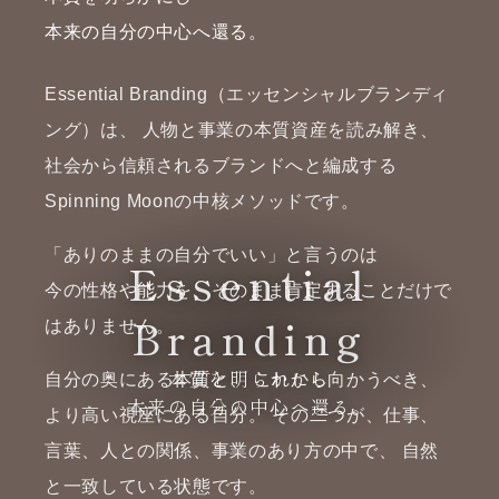
本来の自分の中心へ還る。
Essential Branding（エッセンシャルブランディ
ング）は、
人物と事業の本質資産を読み解き、
社会から信頼されるブランドへと編成する
Spinning Moonの中核メソッドです。
「ありのままの自分でいい」と言うのは
Essential
今の性格や能力を、そのまま肯定することだけで
Branding
はありません。
本質を明らかにし
自分の奥にある本質と、
これから向かうべき、
本来の自分の中心へ還る。
より高い視座にある自分。
その二つが、仕事、
言葉、人との関係、事業のあり方の中で、
自然
と一致している状態です。