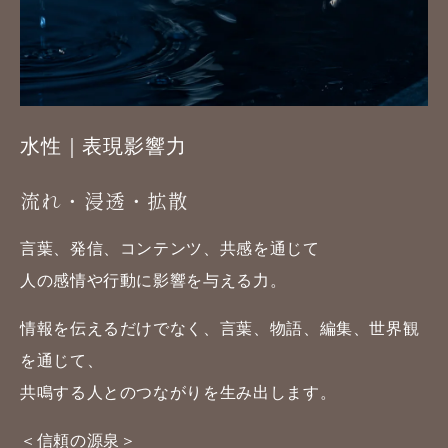
水性｜表現影響力
流れ・浸透・拡散
言葉、発信、コンテンツ、共感を通じて
人の感情や行動に影響を与える力。
情報を伝えるだけでなく、言葉、物語、編集、世界観
を通じて、
共鳴する人とのつながりを生み出します。
＜信頼の源泉＞